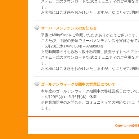
ステム一式のダウンロード/公式コミュニティのご利用な
す。
お客様にはご迷惑をおかけいたしますが、なにとぞご理解
サーバーメンテナンスのお知らせ
平素はMilkyStepをご利用いただきありがとうございます
このたび、下記の要領でサーバメンテナンスを実施させて
・5月28日(木) AM6:00頃～AM9:00頃
上記時間帯のうち数秒～数十秒程度、販売サイトへのアクセ
ステム一式のダウンロード/公式コミュニティのご利用な
す。
お客様にはご迷惑をおかけいたしますが、なにとぞご理解
ゴールデンウィーク期間中の営業日について
本年度のゴールデンウィーク期間中の弊社営業日について
・4月29日(水)～5月6日(水) : 休業
※休業期間中のお問合せ、コミュニティでの対応などは、
ます。
Copyright(c)2008