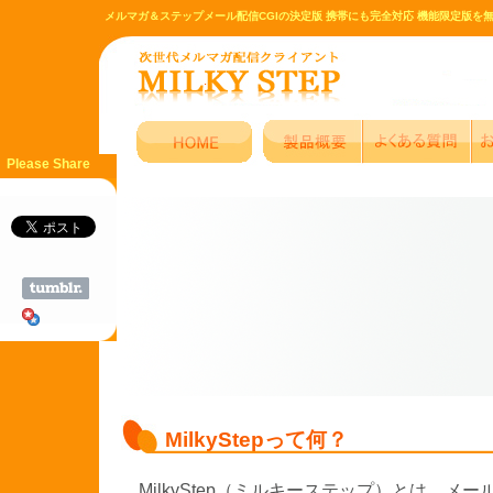
メルマガ＆ステップメール配信CGIの決定版 携帯にも完全対応 機能限定版を
Please Share
MilkyStepって何？
MilkyStep（ミルキーステップ）とは、メ