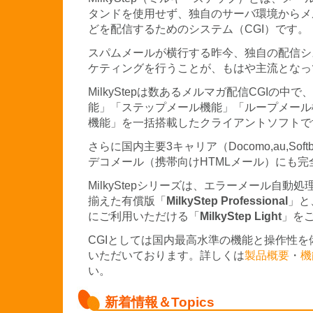
タンドを使用せず、独自のサーバ環境からメ
どを配信するためのシステム（CGI）です。
スパムメールが横行する昨今、独自の配信シ
ケティングを行うことが、もはや主流となっ
MilkyStepは数あるメルマガ配信CGIの中で、
能」「ステップメール機能」「ループメール
機能」を一括搭載したクライアントソフトで
さらに国内主要3キャリア（Docomo,au,So
デコメール（携帯向けHTMLメール）にも
MilkyStepシリーズは、エラーメール自動
揃えた有償版「
MilkyStep Professional
」と
にご利用いただける「
MilkyStep Light
」を
CGIとしては国内最高水準の機能と操作性
いただいております。詳しくは
製品概要
・
機
い。
新着情報＆Topics