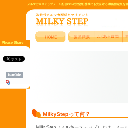
メルマガ＆ステップメール配信CGIの決定版 携帯にも完全対応 機能限定版を
Please Share
MilkyStepって何？
MilkyStep（ミルキーステップ）とは、メ