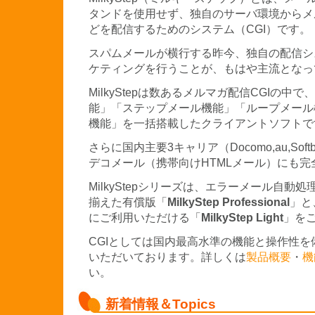
タンドを使用せず、独自のサーバ環境からメ
どを配信するためのシステム（CGI）です。
スパムメールが横行する昨今、独自の配信シ
ケティングを行うことが、もはや主流となっ
MilkyStepは数あるメルマガ配信CGIの中で、
能」「ステップメール機能」「ループメール
機能」を一括搭載したクライアントソフトで
さらに国内主要3キャリア（Docomo,au,So
デコメール（携帯向けHTMLメール）にも
MilkyStepシリーズは、エラーメール自動
揃えた有償版「
MilkyStep Professional
」と
にご利用いただける「
MilkyStep Light
」を
CGIとしては国内最高水準の機能と操作性
いただいております。詳しくは
製品概要
・
機
い。
新着情報＆Topics