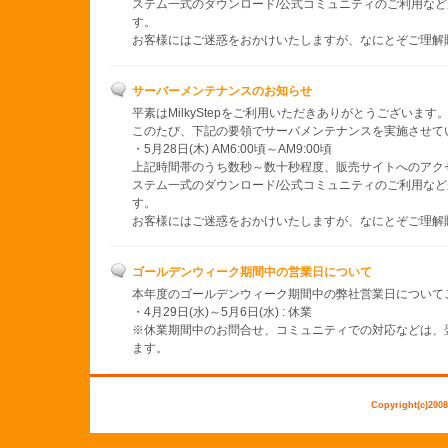
ステム一式のダウンロード/公式コミュニティのご利用な
す。
お客様にはご迷惑をおかけいたしますが、なにとぞご理解
サーバーメンテナンスのお知らせ
平素はMilkyStepをご利用いただきありがとうございます
このたび、下記の要領でサーバメンテナンスを実施させて
・5月28日(木) AM6:00頃～AM9:00頃
上記時間帯のうち数秒～数十秒程度、販売サイトへのアクセ
ステム一式のダウンロード/公式コミュニティのご利用な
す。
お客様にはご迷惑をおかけいたしますが、なにとぞご理解
ゴールデンウィーク期間中の営業日について
本年度のゴールデンウィーク期間中の弊社営業日について
・4月29日(水)～5月6日(水) : 休業
※休業期間中のお問合せ、コミュニティでの対応などは、
ます。
Copyright(c)2008