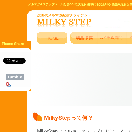
メルマガ＆ステップメール配信CGIの決定版 携帯にも完全対応 機能限定版を
Please Share
MilkyStepって何？
MilkyStep（ミルキーステップ）とは、メ