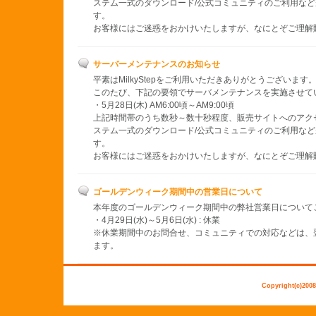
ステム一式のダウンロード/公式コミュニティのご利用な
す。
お客様にはご迷惑をおかけいたしますが、なにとぞご理解
サーバーメンテナンスのお知らせ
平素はMilkyStepをご利用いただきありがとうございます
このたび、下記の要領でサーバメンテナンスを実施させて
・5月28日(木) AM6:00頃～AM9:00頃
上記時間帯のうち数秒～数十秒程度、販売サイトへのアクセ
ステム一式のダウンロード/公式コミュニティのご利用な
す。
お客様にはご迷惑をおかけいたしますが、なにとぞご理解
ゴールデンウィーク期間中の営業日について
本年度のゴールデンウィーク期間中の弊社営業日について
・4月29日(水)～5月6日(水) : 休業
※休業期間中のお問合せ、コミュニティでの対応などは、
ます。
Copyright(c)2008