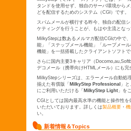
タンドを使用せず、独自のサーバ環境からメ
どを配信するためのシステム（CGI）です。
スパムメールが横行する昨今、独自の配信シ
ケティングを行うことが、もはや主流となっ
MilkyStepは数あるメルマガ配信CGIの中で、
能」「ステップメール機能」「ループメール
機能」を一括搭載したクライアントソフトで
さらに国内主要3キャリア（Docomo,au,So
デコメール（携帯向けHTMLメール）にも
MilkyStepシリーズは、エラーメール自動
揃えた有償版「
MilkyStep Professional
」と
にご利用いただける「
MilkyStep Light
」を
CGIとしては国内最高水準の機能と操作性
いただいております。詳しくは
製品概要
・
機
い。
新着情報＆Topics