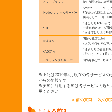
ネットプラッツ
特に制限は無いが専
Startプラン・フレ
livedoorレンタルサーバー
配信数の制限は特に
実績として一回100
1通当たり10MBまで
Xbit
一斉送信数は100通
1回送信した後は1時
明確な規定は無し
大塚商会
ただし迷惑行為は規
1通あたりの容量制
KAGOYA
3秒のあいだに1通ま
アスカレンタルサーバー
間隔をあけて1時間に
※上記は2010年4月現在の各サービス
からの情報です。
※実際に利用する際は各サービスの規約
用ください。
≪ 前の質問
｜
次の質問
よくある質問