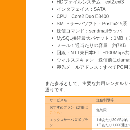
HDファイルシステム：ext2,ext3
インタフェイス：SATA
CPU：Core2 Duo E8400
SMTPサーバソフト：Postfix2.5系
送信コマンド：sendmailラッパ
MySQL接続最大パケット：1MB
メール１通当たりの容量：約7KB
回線：NTT東日本FTTH100Mbps共
ウィルススキャン：送信前にclam
宛先メールアドレス：すべてPC用
また参考として、主要な共用レンタルサ
通りです。
サービス名
送信制限等
おすすめプラン（詳細は
無制限
こちら
）
エックスサーバ X10プラ
1通あたり30MB以内
ン
1日あたり1,000通ま