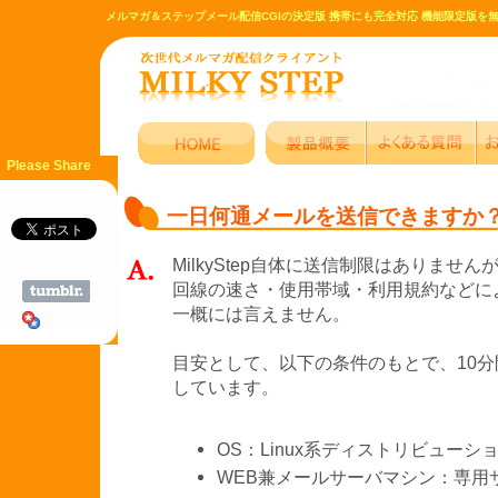
メルマガ＆ステップメール配信CGIの決定版 携帯にも完全対応 機能限定版を
Please Share
一日何通メールを送信できますか
MilkyStep自体に送信制限はありませ
回線の速さ・使用帯域・利用規約などに
一概には言えません。
目安として、以下の条件のもとで、10分間
しています。
OS：Linux系ディストリビューシ
WEB兼メールサーバマシン：専用サ