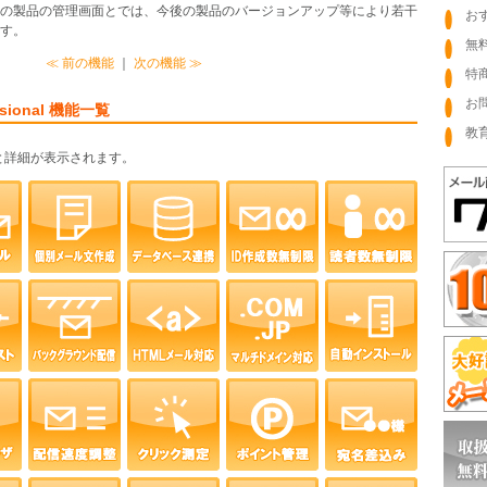
際の製品の管理画面とでは、今後の製品のバージョンアップ等により若干
お
す。
無
≪ 前の機能
｜
次の機能 ≫
特
お
essional 機能一覧
教
と詳細が表示されます。