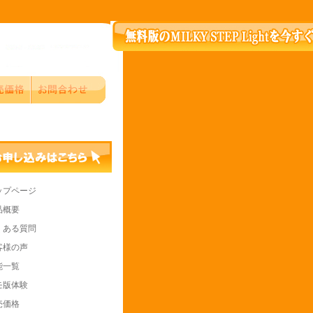
ップページ
品概要
くある質問
客様の声
能一覧
モ版体験
売価格