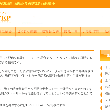
決定版 携帯にも完全対応 機能限定版を無料提供中
誤って配信を解除してしまった場合でも、1クリックで購読を再開する
できる機能です。
ト
と登録してあった読者情報のすべてのデータが引き継がれて再登録され
製
で、発行者がわざわざもう一度読者の情報を編集し直す手間が省けま
よ
お
も、元々の読者登録日と次回配信予定ストーリー番号が引き継がれます
最初のストーリーから再度配信されてしまうという事態を防ぐことがで
機
デ
動画を再生するにはFLASH PLAYERが必要です※
販