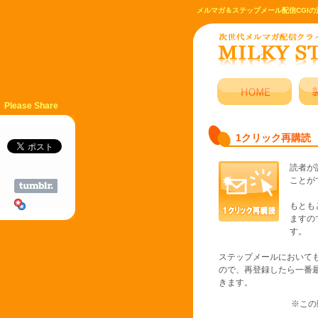
メルマガ＆ステップメール配信CGIの
Please Share
1クリック再購読
読者が
ことが
もとも
ますの
す。
ステップメールにおいて
ので、再登録したら一番
きます。
※この