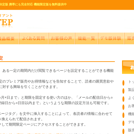
決定版 携帯にも完全対応 機能限定版を無料提供中
定
、ある一定の期間内だけ閲覧できるページを設定することができる機能
定のプレミア販売やお得情報などを告知することで、読者の購買意欲や
ト
に対する興味を引くことができます。
製
○月×日まで」と期限を固定する使い方のほか、「メールの配信日から○
よ
登録日から○日目以内まで」というような期限の設定方法も可能です。
お
ページタグ」を文中に挿入することによって、各読者の情報に合わせて
機
き換えられて配信されます。
デ
ックして期間限定ページにアクセスすることができます。
販