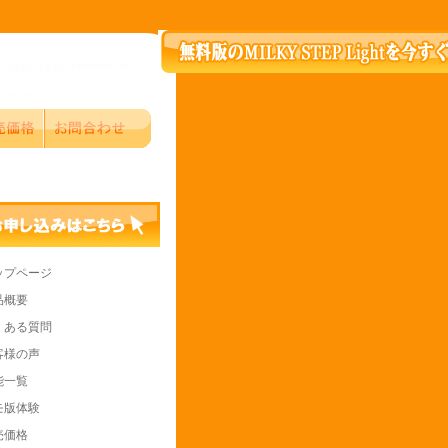
ップページ
品概要
くある質問
客様の声
能一覧
モ版体験
売価格