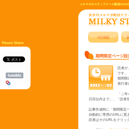
メルマガ＆ステップメール配信CGIの
Please Share
期間限定ページ設
読者が
です。
期間限
発行者
「△年
日目以内まで」、「読者
記事作成時に「期間限定
自動的に専用のURLに置
読者はそのURLをクリ