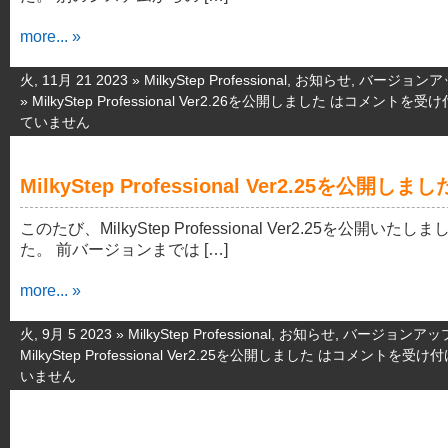
more... »
火, 11月 21 2023 »
MilkyStep Professional
,
お知らせ
,
バージョンア
»
MilkyStep Professional Ver2.26を公開しました は
コメントを受け
ていません
MilkyStep Professional Ver2.25を公開しまし
このたび、MilkyStep Professional Ver2.25を公開いたしま
た。 前バージョンまでは […]
more... »
火, 9月 5 2023 »
MilkyStep Professional
,
お知らせ
,
バージョンアッ
MilkyStep Professional Ver2.25を公開しました は
コメントを受け付
いません