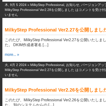
木, 9月 5 2024 »
MilkyStep Professional
,
お知らせ
,
バージョンアッ
MilkyStep Professional Ver2.28を公開しました は
コメントを受け付
いません
MilkyStep Professional Ver2.27を公開しまし
このたび、MilkyStep Professional Ver2.27を公開いたしま
た。 DKIM作成者署名 […]
more... »
火, 4月 2 2024 »
MilkyStep Professional
,
お知らせ
,
バージョンアッ
MilkyStep Professional Ver2.27を公開しました は
コメントを受け付
いません
MilkyStep Professional Ver2.26を公開しまし
このたび、MilkyStep Professional Ver2.26を公開いたしま
た。 別のシステムからの […]