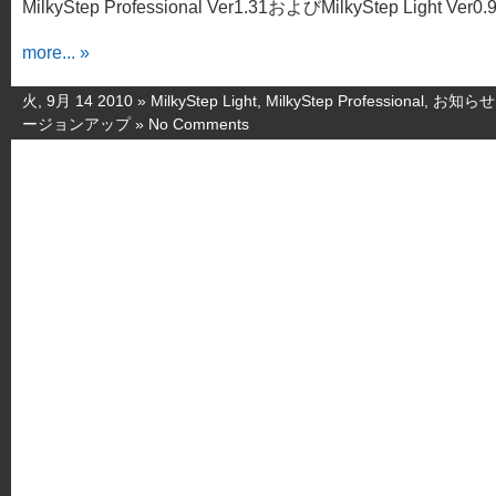
MilkyStep Professional Ver1.31およびMilkyStep Light Ver0.9
more... »
火, 9月 14 2010 »
MilkyStep Light
,
MilkyStep Professional
,
お知らせ
ージョンアップ
»
No Comments