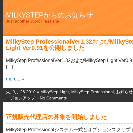
MILKYSTEPからのお知らせ
Just another WordPress site
MilkyStep ProfessionalVer1.32およびMilkySt
Light Ver0.91を公開しました
MilkyStep ProfessionalVer1.32およびMilkyStep Light Ver0.9
[…]
more... »
火, 9月 28 2010 »
MilkyStep Light
,
MilkyStep Professional
,
お知らせ
ージョンアップ
»
No Comments
正規販売代理店の募集を開始しました
MilkyStep Professionalシステム一式とオプションスクリ