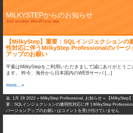
MILKYSTEPからのお知らせ
Just another WordPress site
【MilkyStep】重要：SQLインジェクションの
性対応に伴うMilkyStep Professionalのバー
アップのお願い
平素はMilkyStepをご利用いただきまして誠にありがとうご
ます。 昨今、海外から日本国内のWEBサーバ […]
more... »
金, 1月 28 2022 »
MilkyStep Professional
,
お知らせ
»
【MilkyStep
要：SQLインジェクションの脆弱性対応に伴うMilkyStep Profession
バージョンアップのお願い は
コメントを受け付けていません