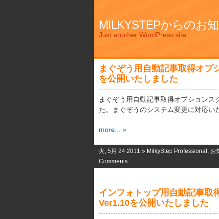
MILKYSTEPからのお
Just another WordPress site
まぐぞう用自動記事取得オプショ
を公開いたしました
まぐぞう用自動記事取得オプションスクリ
た。まぐぞうのシステム変更に対応いた 
more... »
火, 5月 24 2011 »
MilkyStep Professional
,
お
Comments
インフォトップ用自動記事取
Ver1.10を公開いたしました