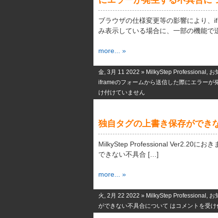
にエラーが発生する不具合に
ブラウザの仕様変更等の影響により、if
み表示している場合に、一部の機能で送信
more... »
金, 3月 11 2022 »
MilkyStep Professional
,
お
iframeのフォームから送信した際にエラーが
け付けていません
独自タグの上書き保存ができ
MilkyStep Professional Ver
できない不具合 […]
more... »
火, 2月 22 2022 »
MilkyStep Professional
,
お
ができない不具合について は
コメントを受け