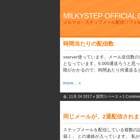
MILKYSTEP OFFICIAL
メルマガ・ステップメール配信ソフトMi
時間当たりの配信数
xserver使っています。メール送信数の目安
となっています。6,000通送ろうと思っ
限がかかるので、時間あたり何通送ると
more... »
金, 11月 24 2017 »
質問スペース
»
1 Commen
同じメールが、2通配信されま
ステップメールを配信している複数の読
届く」 との連絡が入っています。 私