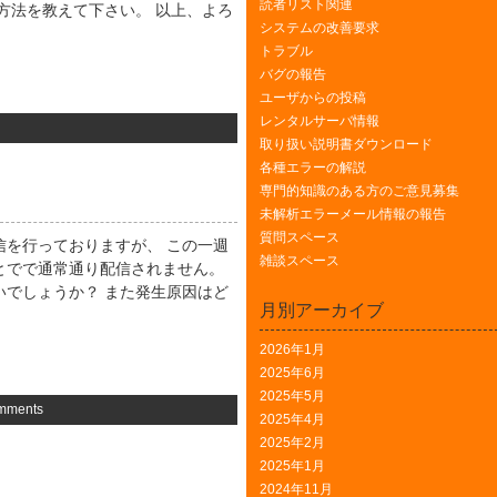
読者リスト関連
方法を教えて下さい。 以上、よろ
システムの改善要求
トラブル
バグの報告
ユーザからの投稿
レンタルサーバ情報
取り扱い説明書ダウンロード
各種エラーの解説
専門的知識のある方のご意見募集
未解析エラーメール情報の報告
質問スペース
信を行っておりますが、 この一週
雑談スペース
とでで通常通り配信されません。
いでしょうか？ また発生原因はど
月別アーカイブ
2026年1月
2025年6月
2025年5月
mments
2025年4月
2025年2月
2025年1月
2024年11月