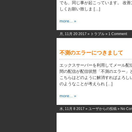
でも、同じ事が起こっています。 改善
しくお願い致しま […]
more... »
月, 11月 20 2017 »
トラブル
»
1 Comment
不測のエラーにつきまして
エックスサーバーを利用してメール配
間の配信が配信状態「不測のエラー」
こちらはどのように解消すればよろし
のようなことが考えられ […]
more... »
水, 11月 8 2017 »
ユーザからの投稿
»
No Co