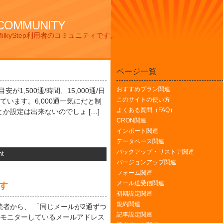
 COMMUNITY
lkyStep利用者のコミュニティです。
ページ一覧
おすすめプラン関連
が1,500通/時間、15,000通/日
このサイトの使い方
ています。6,000通一気にだと制
よくある質問（FAQ）
か設定は出来ないのでしょ […]
CRON関連
インポート関連
データベース関連
バックアップ・リストア関連
t
バージョンアップ関連
フォーム関連
メール送受信関連
す
初期設定関連
規約関連
者から、 「同じメールが2通ずつ
記事設定関連
がモニターしているメールアドレス