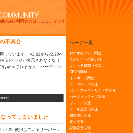
 COMMUNITY
lkyStep利用者のコミュニティです。
での不具合
ページ一覧
おすすめプラン関連
しています。 v2.21からv2.28へ
このサイトの使い方
解析のページが表示されなくなり
よくある質問（FAQ）
ージは表示されません。バージョン
CRON関連
インポート関連
データベース関連
バックアップ・リストア関連
バージョンアップ関連
mment
フォーム関連
メール送受信関連
初期設定関連
になってしまいました
規約関連
記事設定関連
ージョン：2.28 使用しているサーバー：