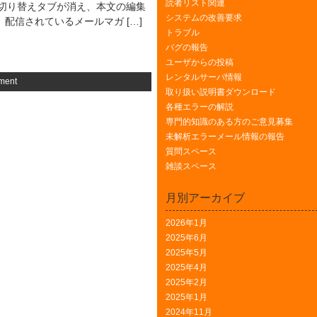
読者リスト関連
の切り替えタブが消え、本文の編集
システムの改善要求
 配信されているメールマガ […]
トラブル
バグの報告
ユーザからの投稿
レンタルサーバ情報
ment
取り扱い説明書ダウンロード
各種エラーの解説
専門的知識のある方のご意見募集
未解析エラーメール情報の報告
質問スペース
雑談スペース
月別アーカイブ
2026年1月
2025年6月
2025年5月
2025年4月
2025年2月
2025年1月
2024年11月