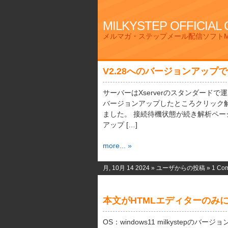
MILKYSTEP OFFICIAL
メルマガ・ステップメール配信ソフトMi
V2.28へのバージョンアップ
サーバーはXserverのスタンダードで運用
バージョンアップしたところクリック
ました。 接続待機状態が続き解析ペ
アップ […]
more... »
月, 10月 14 2024 »
ユーザからの投稿
»
1 Co
本文がHTMLエディターのみ
OS：windows11 milkystepのバ