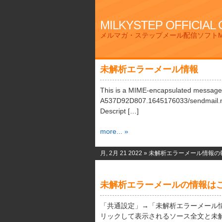
MILKYSTEP OFFICIAL
メルマガ・ステップメール配信ソフトMi
未解析エラーメール情報
This is a MIME-encapsulated message
A537D92D807.1645176033/sendmail.mi
Descript […]
more... »
月, 2月 21 2022 »
未解析エラーメール情報の
未解析エラーメールの情報は
「共通設定」→「未解析エラーメール
リックして表示されるソース全文と未