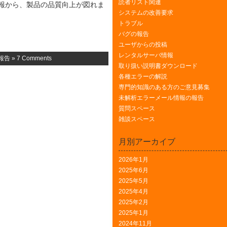
読者リスト関連
情報から、製品の品質向上が図れま
システムの改善要求
トラブル
バグの報告
ユーザからの投稿
レンタルサーバ情報
報告
»
7 Comments
取り扱い説明書ダウンロード
各種エラーの解説
専門的知識のある方のご意見募集
未解析エラーメール情報の報告
質問スペース
雑談スペース
月別アーカイブ
2026年1月
2025年6月
2025年5月
2025年4月
2025年2月
2025年1月
2024年11月