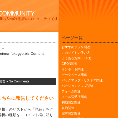
 COMMUNITY
lkyStep利用者のコミュニティです。
ページ一覧
おすすめプラン関連
. –
このサイトの使い方
nna-fukugyo.biz Content-
よくある質問（FAQ）
CRON関連
インポート関連
データベース関連
バックアップ・リストア関連
報告
»
No Comments
バージョンアップ関連
フォーム関連
メール送受信関連
こちらに報告してください
初期設定関連
規約関連
情報」のリストから「詳細」をク
記事設定関連
解析の種類を、コメント欄に貼り