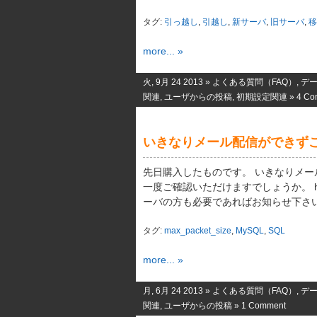
タグ:
引っ越し
,
引越し
,
新サーバ
,
旧サーバ
,
移
more... »
火, 9月 24 2013 »
よくある質問（FAQ）
,
デ
関連
,
ユーザからの投稿
,
初期設定関連
»
4 Co
いきなりメール配信ができず
先日購入したものです。 いきなりメ
一度ご確認いただけますでしょうか。 http://****
ーバの方も必要であればお知らせ下さい。
タグ:
max_packet_size
,
MySQL
,
SQL
more... »
月, 6月 24 2013 »
よくある質問（FAQ）
,
デ
関連
,
ユーザからの投稿
»
1 Comment