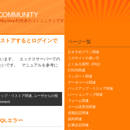
 COMMUNITY
lkyStep利用者のコミュニティです。
リストアするとログインで
ページ一覧
おすすめプラン関連
このサイトの使い方
使っています。 エックスサーバーでの
よくある質問（FAQ）
たいです。 マニュアルを参考に
CRON関連
インポート関連
データベース関連
バックアップ・リストア関連
バージョンアップ関連
アップ・リストア関連
,
ユーザからの投
フォーム関連
mment
メール送受信関連
初期設定関連
規約関連
QLエラー
記事設定関連