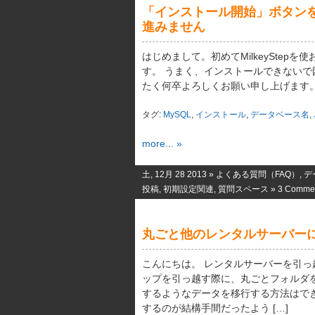
「インストール開始」ボタン
進みません
はじめまして。初めてMilkeyStep
す。 うまく、インストールできない
たく何卒よろしくお願い申し上げます。 Milkey
タグ:
MySQL
,
インストール
,
データベース名
,
more... »
土, 12月 28 2013 »
よくある質問（FAQ）
,
デ
投稿
,
初期設定関連
,
質問スペース
»
3 Comme
丸ごと他のレンタルサーバー
こんにちは。 レンタルサーバーを引
ップを引っ越す際に、丸ごとフォルダ
するようなデータを移行する方法はで
するのが結構手間だったよう […]