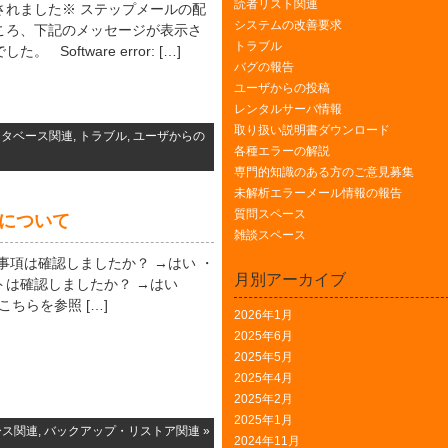
読者リスト関連
されました※ ステップメールの配
システムの改善要求
ころ、下記のメッセージが表示さ
トラブル
oftware error: […]
バグの報告
ユーザからの投稿
レンタルサーバ情報
取り扱い説明書ダウンロード
ータベース関連
,
トラブル
,
ユーザからの
各種エラーの解説
専門的知識のある方のご意見募集
未解析エラーメール情報の報告
質問スペース
元について
雑談スペース
事項は確認しましたか？ →はい ・
月別アーカイブ
トは確認しましたか？ →はい
1449 こちらを参照 […]
2026年1月
2025年6月
2025年5月
2025年4月
2025年2月
2025年1月
ース関連
,
バックアップ・リストア関連
»
2024年11月