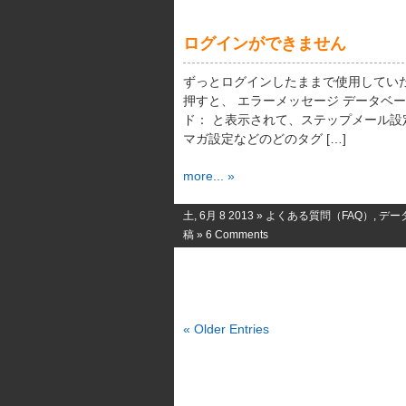
ログインができません
ずっとログインしたままで使用してい
押すと、 エラーメッセージ データベ
ド： と表示されて、ステップメール
マガ設定などのどのタグ […]
more... »
土, 6月 8 2013 »
よくある質問（FAQ）
,
デー
稿
»
6 Comments
« Older Entries