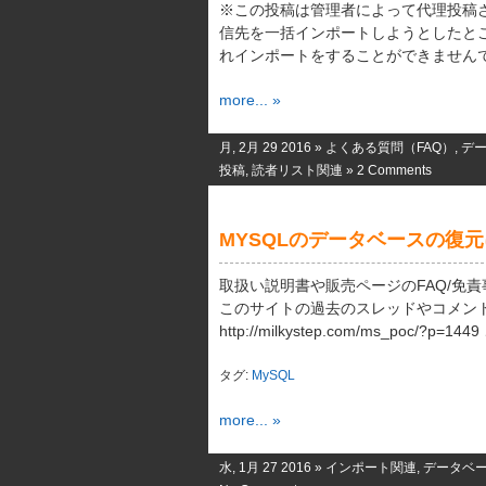
※この投稿は管理者によって代理投稿
信先を一括インポートしようとしたと
れインポートをすることができませんでした。 S
more... »
月, 2月 29 2016 »
よくある質問（FAQ）
,
デ
投稿
,
読者リスト関連
»
2 Comments
MYSQLのデータベースの復
取扱い説明書や販売ページのFAQ/免責
このサイトの過去のスレッドやコメン
http://milkystep.com/ms_poc/?p=
タグ:
MySQL
more... »
水, 1月 27 2016 »
インポート関連
,
データベ