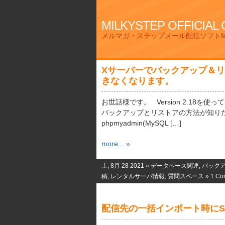
MILKYSTEP OFFICIAL
メルマガ・ステップメール配信ソフトMi
Xサーバーでバックアップ＆
きなくなります。
お世話様です。 Version 2.18を
バックアップとリストアの方法が知り
phpmyadmin(MySQL […]
more... »
土, 8月 28 2021 »
データベース関連
,
バック
稿
,
レンタルサーバ情報
,
質問スペース
»
1 Co
配信先の一括インポート時にS