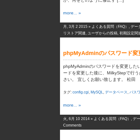
が、何をどのように修正す […]
more... »
月, 3月 2 2015 »
よくある質問（FAQ）
,
デー
リストア関連
,
ユーザからの投稿
,
初期設定関
phpMyAdminのパスワード
phpMyAdminのパスワードを変更した
ードを変更した後に、MilkyStepで
さい。 宜しくお願い致します。 松田
タグ:
config.cgi
,
MySQL
,
データベース
,
パス
more... »
火, 6月 10 2014 »
よくある質問（FAQ）
,
デ
Comments