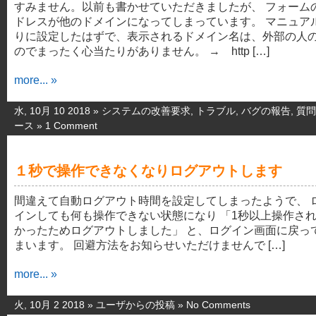
すみません。以前も書かせていただきましたが、 フォーム
ドレスが他のドメインになってしまっています。 マニュア
りに設定したはずで、表示されるドメイン名は、外部の人
のでまったく心当たりがありません。 → http […]
more... »
水, 10月 10 2018 »
システムの改善要求
,
トラブル
,
バグの報告
,
質問
ース
»
1 Comment
１秒で操作できなくなりログアウトします
間違えて自動ログアウト時間を設定してしまったようで、 
インしても何も操作できない状態になり 「1秒以上操作さ
かったためログアウトしました」 と、ログイン画面に戻っ
まいます。 回避方法をお知らせいただけませんで […]
more... »
火, 10月 2 2018 »
ユーザからの投稿
»
No Comments