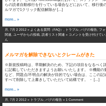
らの読者自動移行を行っている場合などにおいて、移行後
ルマガで1クリック配信解除が […]
more... »
月, 7月 2 2012 »
よくある質問（FAQ）
,
トラブル
,
バグの報告
,
フォ
関連
,
ユーザからの投稿
,
読者リスト関連
»
一
コメントを受け付けてい
ん
部
の
条
メルマガを解除できないとクレームがきた
件
の
※新規投稿時は、早期解決のため、下記の項目をなるべく
時
に記載していただきますようお願いいたします。 ※機能の
に
など、問題点/不明点の解決が目的でない場合は、ここの記
1
すべて削除して上書きしていただいて結構です。 ・ […]
ク
リ
more... »
ッ
ク
配
月, 7月 2 2012 »
トラブル
,
バグの報告
»
1 Comment
信