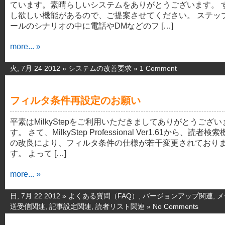
ています。素晴らしいシステムをありがとうございます。 
し欲しい機能があるので、ご提案させてください。 ステッ
ールのシナリオの中に電話やDMなどのフ […]
more... »
火, 7月 24 2012 »
システムの改善要求
»
1 Comment
フィルタ条件再設定のお願い
平素はMilkyStepをご利用いただきましてありがとうござい
す。 さて、MilkyStep Professional Ver1.61から、読者検
の改良により、フィルタ条件の仕様が若干変更されており
す。 よって […]
more... »
日, 7月 22 2012 »
よくある質問（FAQ）
,
バージョンアップ関連
,
メ
送受信関連
,
記事設定関連
,
読者リスト関連
»
No Comments