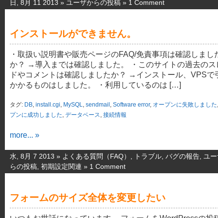
日, 8月 11 2013 »
ユーザからの投稿
»
1 Comment
インストールができません。
・取扱い説明書や販売ページのFAQ/免責事項は確認しまし
か？ →導入までは確認しました。 ・このサイトの過去のス
ドやコメントは確認しましたか？ →インストール、VPSで
かかるものはしました。 ・利用しているのは […]
タグ:
DB
,
install.cgi
,
MySQL
,
sendmail
,
Software error
,
オープンに失敗しました
プンに成功しました
,
データベース
,
接続情報
more... »
水, 8月 7 2013 »
よくある質問（FAQ）
,
トラブル
,
バグの報告
,
ユー
らの投稿
,
初期設定関連
»
1 Comment
フォームのサイズ全体を変更したい