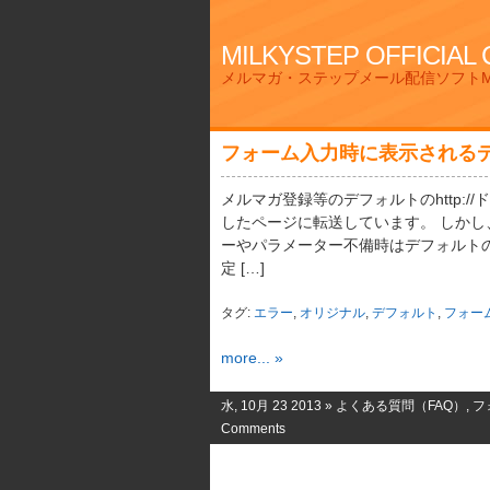
MILKYSTEP OFFICIAL
メルマガ・ステップメール配信ソフトMi
フォーム入力時に表示される
メルマガ登録等のデフォルトのhttp://ドメ
したページに転送しています。 しか
ーやパラメーター不備時はデフォルト
定 […]
タグ:
エラー
,
オリジナル
,
デフォルト
,
フォー
more... »
水, 10月 23 2013 »
よくある質問（FAQ）
,
フ
Comments