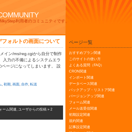
 COMMUNITY
lkyStep利用者のコミュニティです。
デフォルトの画面について
ページ一覧
おすすめプラン関連
イン/ms/reg.cgiから自分で制作
このサイトの使い方
し、入力の不備によるシステムエラ
よくある質問（FAQ）
のページになってしまいます。 設
CRON関連
インポート関連
データベース関連
ム
,
初期
,
画面
,
自作
,
転送
バックアップ・リストア関連
バージョンアップ関連
フォーム関連
メール送受信関連
ォーム関連
,
ユーザからの投稿
»
2
初期設定関連
規約関連
記事設定関連