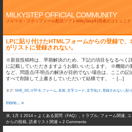
MILKYSTEP OFFICIAL COMMUNITY
メルマガ・ステップメール配信ソフトMilkyStep利用者のコミュニ
LPに貼り付けたHTMLフォームからの登録で、
がリストに登録されない。
※新規投稿時は、早期解決のため、下記の項目をなるべく
に記載していただきますようお願いいたします。 ※機能の
など、問題点/不明点の解決が目的でない場合は、ここの記
すべて削除して上書きしていただいて結構です。 ・ […]
タグ:
Shift_JIS
,
UTF-8
,
フォーム
,
名前
,
文字コード
,
文字化け
,
登録されない
,
貼
more... »
水, 1月 1 2014 »
よくある質問（FAQ）
,
トラブル
,
フォーム関連
,
ユ
からの投稿
,
読者リスト関連
»
2 Comments