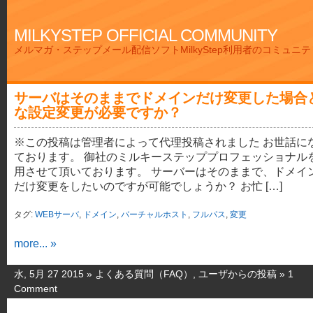
MILKYSTEP OFFICIAL COMMUNITY
メルマガ・ステップメール配信ソフトMilkyStep利用者のコミュニ
サーバはそのままでドメインだけ変更した場合
な設定変更が必要ですか？
※この投稿は管理者によって代理投稿されました お世話に
ております。 御社のミルキーステッププロフェッショナル
用させて頂いております。 サーバーはそのままで、ドメイ
だけ変更をしたいのですが可能でしょうか？ お忙 […]
タグ:
WEBサーバ
,
ドメイン
,
バーチャルホスト
,
フルパス
,
変更
more... »
水, 5月 27 2015 »
よくある質問（FAQ）
,
ユーザからの投稿
»
1
Comment