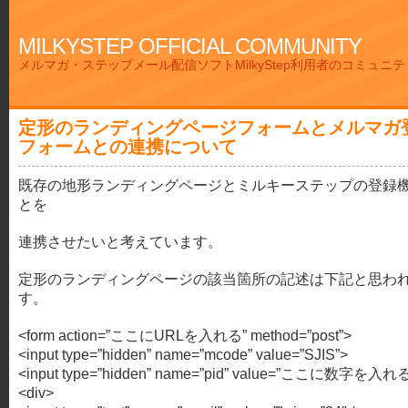
MILKYSTEP OFFICIAL COMMUNITY
メルマガ・ステップメール配信ソフトMilkyStep利用者のコミュニ
定形のランディングページフォームとメルマガ
フォームとの連携について
既存の地形ランディングページとミルキーステップの登録
とを
連携させたいと考えています。
定形のランディングページの該当箇所の記述は下記と思わ
す。
<form action=”ここにURLを入れる” method=”post”>
<input type=”hidden” name=”mcode” value=”SJIS”>
<input type=”hidden” name=”pid” value=”ここに数字を入れ
<div>