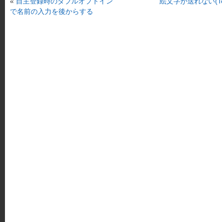
«
自主登録時のダブルオプトイン
絵文字が送れない(To
で名前の入力を後からする