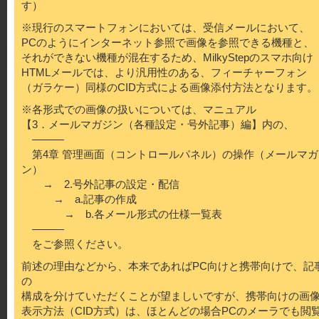
す）
※現行のスマートフォンにおいては、受信メールにおいて、
PCのようにインターネット参照で画像を参照できる機種と、
それができない機種が混在するため、MilkyStepのスマホ向け
HTMLメールでは、より汎用性のある、フィーチャーフォン
（ガラケー）同様のCID方式による画像添付方法となります。
※各形式での画像の扱いについては、マニュアル
【3．メールマガジン（各種設定・号外記事）編】内の、
———
第4章 管理画面（コントロールパネル）の操作（メールマガ
ン）
→ 2.号外記事の設定・配信
→ a.記事の作成
→ b.各メール形式の仕様一覧表
———
をご参照ください。
前述の理由などから、本来であればPC向けと携帯向けで、記
の
構成を分けていただくことが望ましいですが、携帯向けの画
表示方法（CID方式）は、ほとんどの場合PCのメーラでも閲