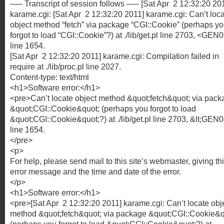
—– Transcript of session follows —– [Sat Apr 2 12:32:20 20
karame.cgi: [Sat Apr 2 12:32:20 2011] karame.cgi: Can’t loc
object method “fetch” via package “CGI::Cookie” (perhaps y
forgot to load “CGI::Cookie”?) at ./lib/get.pl line 2703, <GEN
line 1654.
[Sat Apr 2 12:32:20 2011] karame.cgi: Compilation failed in
require at ./lib/proc.pl line 2027.
Content-type: text/html
<h1>Software error:</h1>
<pre>Can’t locate object method &quot;fetch&quot; via pack
&quot;CGI::Cookie&quot; (perhaps you forgot to load
&quot;CGI::Cookie&quot;?) at ./lib/get.pl line 2703, &lt;GEN0
line 1654.
</pre>
<p>
For help, please send mail to this site’s webmaster, giving th
error message and the time and date of the error.
</p>
<h1>Software error:</h1>
<pre>[Sat Apr 2 12:32:20 2011] karame.cgi: Can’t locate obj
method &quot;fetch&quot; via package &quot;CGI::Cookie&q