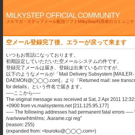
MILKYSTEP OFFICIAL COMMUNITY
メルマガ・ステップメール配信ソフトMilkyStep利用者のコミュニ
空メール登録完了後、エラーが戻って来ます
いつもお世話になっております。
初期設定していただいた空メールシステムの件です。
登録完了メールは届き、登録は出来ているのですが、
以下のようなメールが「Mail Delivery Subsystem [MAILER-
DAEMON@◯◯◯.com]」より「Returned mail: see transcri
for details」という件名で届きます。
—–ここから—–
The original message was received at Sat, 2 Apr 2011 12:32
+0900 from vs.mailsystems.net [211.125.95.177]
—– The following addresses had permanent fatal errors —– 
/var/www/html/ms; ./karame.cgi reg”
(reason: 255)
(expanded from: <touroku@◯◯◯.com>)