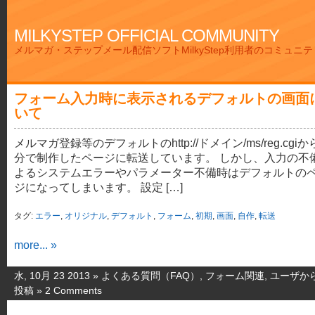
MILKYSTEP OFFICIAL COMMUNITY
メルマガ・ステップメール配信ソフトMilkyStep利用者のコミュニ
フォーム入力時に表示されるデフォルトの画面
いて
メルマガ登録等のデフォルトのhttp://ドメイン/ms/reg.cgiか
分で制作したページに転送しています。 しかし、入力の不
よるシステムエラーやパラメーター不備時はデフォルトの
ジになってしまいます。 設定 […]
タグ:
エラー
,
オリジナル
,
デフォルト
,
フォーム
,
初期
,
画面
,
自作
,
転送
more... »
水, 10月 23 2013 »
よくある質問（FAQ）
,
フォーム関連
,
ユーザか
投稿
»
2 Comments