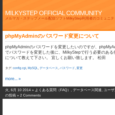
MILKYSTEP OFFICIAL COMMUNITY
メルマガ・ステップメール配信ソフトMilkyStep利用者のコミュニ
phpMyAdminのパスワード変更について
phpMyAdminのパスワードを変更したいのですが、phpMyAd
でパスワードを変更した後に、MilkyStepで行う必要のある
について教えて下さい。 宜しくお願い致します。 松田
タグ:
config.cgi
,
MySQL
,
データベース
,
パスワード
,
変更
more... »
火, 6月 10 2014 »
よくある質問（FAQ）
,
データベース関連
,
ユーザ
の投稿
»
2 Comments