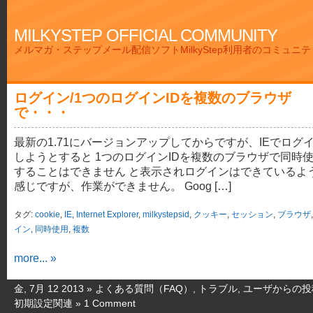
MILKYSTEP OFFICIAL COMMUNITY
メルマガ・ステップメール配信ソフトMilkyStep利用者のコミュニ
ログイン/1つのログインIDを複数のブラウザ
で・・・
最新の1.71にバージョンアップしてからですが、IEでログ
しようとすると 1つのログインIDを複数のブラウザで同時
することはできません と表示されログインはできているよ
感じですが、作業ができません。 Goog […]
タグ:
cookie
,
IE
,
Internet Explorer
,
milkystepsid
,
クッキー
,
セッション
,
ブラウザ
イン
,
同時使用
,
複数
more... »
金, 7月 12 2013 »
よくある質問（FAQ）
,
トラブル
,
ユーザからの投
初期設定関連
»
1 Comment